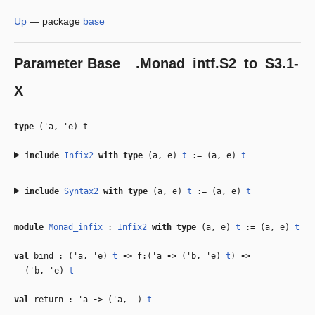
Up
—
package
base
Parameter
Base__.Monad_intf.S2_to_S3.1-
X
type
('a, 'e) t
include
Infix2
with
type
(a, e)
t
:= (a, e)
t
include
Syntax2
with
type
(a, e)
t
:= (a, e)
t
module
Monad_infix
:
Infix2
with
type
(a, e)
t
:= (a, e)
t
val
bind : (
'a
,
'e
)
t
‑>
f:(
'a
‑>
(
'b
,
'e
)
t
)
‑>
(
'b
,
'e
)
t
val
return :
'a
‑>
(
'a
,
_
)
t