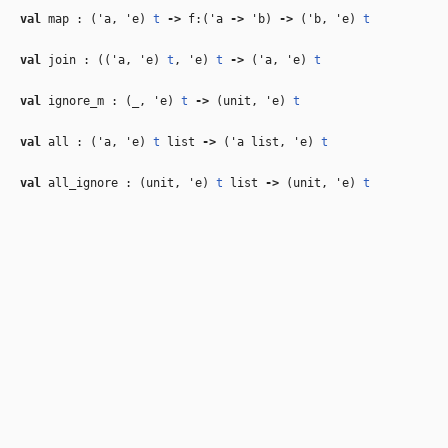
val
map : (
'a
,
'e
)
t
‑>
f:(
'a
‑>
'b
)
‑>
(
'b
,
'e
)
t
val
join : ((
'a
,
'e
)
t
,
'e
)
t
‑>
(
'a
,
'e
)
t
val
ignore_m : (
_
,
'e
)
t
‑>
(unit,
'e
)
t
val
all : (
'a
,
'e
)
t
list
‑>
(
'a
list,
'e
)
t
val
all_ignore : (unit,
'e
)
t
list
‑>
(unit,
'e
)
t