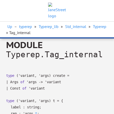
Up
–
typerep
»
Typerep_lib
»
Std_internal
»
Typerep
» Tag_internal
MODULE
Typerep.Tag_internal
type
('variant, 'args) create
=
|
Args
of
'args
->
'variant
|
Const
of
'variant
type
('variant, 'args) t
=
{
label : string;
rep :
'args
t
;