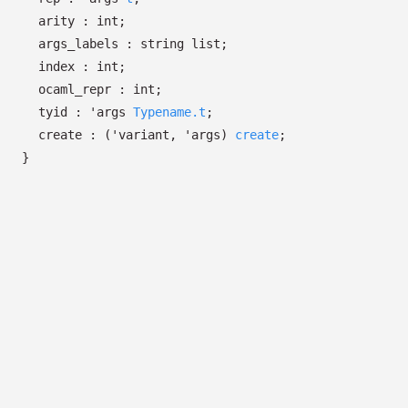
arity : int;
args_labels :
string list
;
index : int;
ocaml_repr : int;
tyid :
'args
Typename.t
;
create :
(
'variant
,
'args
)
create
;
}