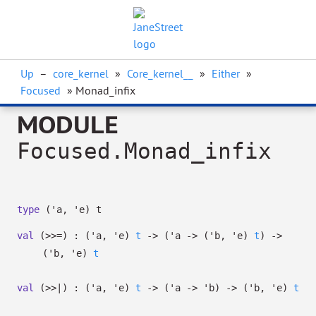
Up
–
core_kernel
»
Core_kernel__
»
Either
»
Focused
» Monad_infix
MODULE
Focused.Monad_infix
type
('a, 'e) t
val
(>>=) :
(
'a
,
'e
)
t
->
(
'a
->
(
'b
,
'e
)
t
)
->
(
'b
,
'e
)
t
val
(>>|) :
(
'a
,
'e
)
t
->
(
'a
->
'b
)
->
(
'b
,
'e
)
t