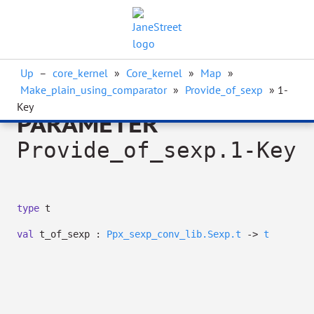
Up
–
core_kernel
»
Core_kernel
»
Map
»
Make_plain_using_comparator
»
Provide_of_sexp
» 1-
Key
PARAMETER
Provide_of_sexp.1-Key
type
t
val
t_of_sexp :
Ppx_sexp_conv_lib.Sexp.t
->
t