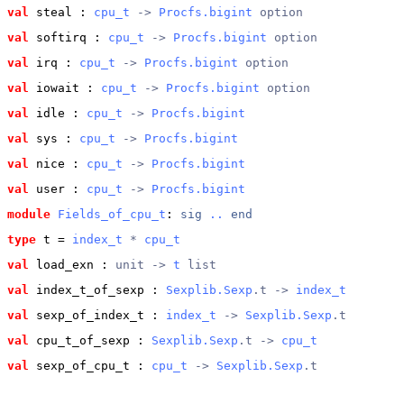
val
 steal
 : 
cpu_t
 -> 
Procfs.bigint
 option
val
 softirq
 : 
cpu_t
 -> 
Procfs.bigint
 option
val
 irq
 : 
cpu_t
 -> 
Procfs.bigint
 option
val
 iowait
 : 
cpu_t
 -> 
Procfs.bigint
 option
val
 idle
 : 
cpu_t
 -> 
Procfs.bigint
val
 sys
 : 
cpu_t
 -> 
Procfs.bigint
val
 nice
 : 
cpu_t
 -> 
Procfs.bigint
val
 user
 : 
cpu_t
 -> 
Procfs.bigint
module
Fields_of_cpu_t
: 
sig
..
end
type
t
 = 
index_t
 * 
cpu_t
val
 load_exn
 : 
unit -> 
t
 list
val
 index_t_of_sexp
 : 
Sexplib.Sexp
.t -> 
index_t
val
 sexp_of_index_t
 : 
index_t
 -> 
Sexplib.Sexp
.t
val
 cpu_t_of_sexp
 : 
Sexplib.Sexp
.t -> 
cpu_t
val
 sexp_of_cpu_t
 : 
cpu_t
 -> 
Sexplib.Sexp
.t