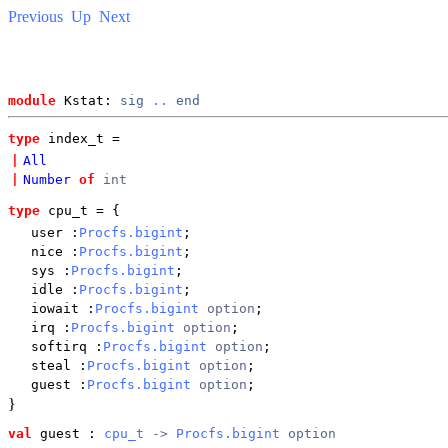
Previous
Up
Next
module
 Kstat: 
sig
..
end
type
index_t
 = 
|
All
|
Number
of
int
type
cpu_t
 = {
user
:
Procfs.bigint
;
nice
:
Procfs.bigint
;
sys
:
Procfs.bigint
;
idle
:
Procfs.bigint
;
iowait
:
Procfs.bigint
option
;
irq
:
Procfs.bigint
option
;
softirq
:
Procfs.bigint
option
;
steal
:
Procfs.bigint
option
;
guest
:
Procfs.bigint
option
;
}
val
 guest
 : 
cpu_t
 -> 
Procfs.bigint
 option