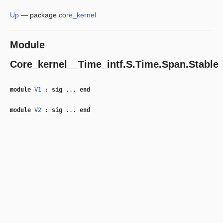
Up
—
package
core_kernel
Module
Core_kernel__Time_intf.S.Time.Span.Stable
module
V1
:
sig
...
end
module
V2
:
sig
...
end