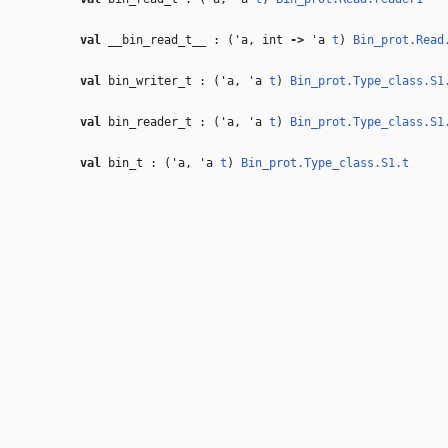
val
__bin_read_t__ : (
'a
, int
‑>
'a
t
)
Bin_prot.Read
val
bin_writer_t : (
'a
,
'a
t
)
Bin_prot.Type_class.S1
val
bin_reader_t : (
'a
,
'a
t
)
Bin_prot.Type_class.S1
val
bin_t : (
'a
,
'a
t
)
Bin_prot.Type_class.S1.t