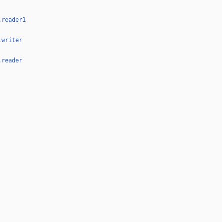
.reader1
.writer
.reader