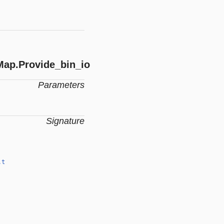
Map.Provide_bin_io
Parameters
Signature
.t