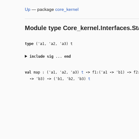
Up
—
package
core_kernel
Module type
Core_kernel.Interfaces.St
type
('a1, 'a2, 'a3) t
include
sig
...
end
val
map : (
'a1
,
'a2
,
'a3
)
t
‑>
f1:(
'a1
‑>
'b1
)
‑>
f2
‑>
'b3
)
‑>
(
'b1
,
'b2
,
'b3
)
t