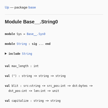
Up
—
package
base
Module
Base__.String0
module
Sys =
Base__.Sys0
module
String
:
sig
...
end
include
String
val
max_length : int
val
(^) : string
‑>
string
‑>
string
val
blit : src:string
‑>
src_pos:int
‑>
dst:bytes
‑>
dst_pos:int
‑>
len:int
‑>
unit
val
capitalize : string
‑>
string