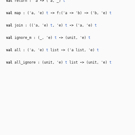
val
return :
'a
‑>
(
'a
,
_
)
t
val
map : (
'a
,
'e
)
t
‑>
f:(
'a
‑>
'b
)
‑>
(
'b
,
'e
)
t
val
join : ((
'a
,
'e
)
t
,
'e
)
t
‑>
(
'a
,
'e
)
t
val
ignore_m : (
_
,
'e
)
t
‑>
(unit,
'e
)
t
val
all : (
'a
,
'e
)
t
list
‑>
(
'a
list,
'e
)
t
val
all_ignore : (unit,
'e
)
t
list
‑>
(unit,
'e
)
t