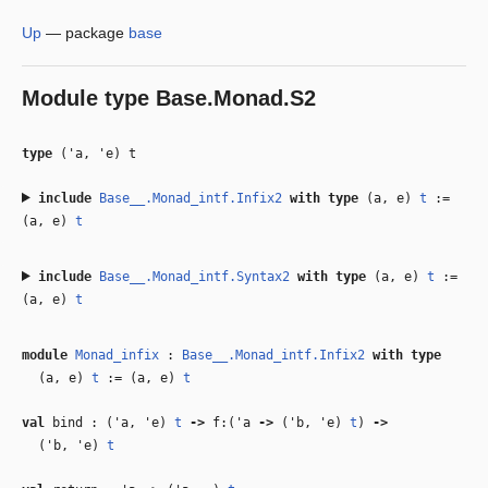
Up
—
package
base
Module type
Base.Monad.S2
type
('a, 'e) t
include
Base__.Monad_intf.Infix2
with
type
(a, e)
t
:=
(a, e)
t
include
Base__.Monad_intf.Syntax2
with
type
(a, e)
t
:=
(a, e)
t
module
Monad_infix
:
Base__.Monad_intf.Infix2
with
type
(a, e)
t
:= (a, e)
t
val
bind : (
'a
,
'e
)
t
‑>
f:(
'a
‑>
(
'b
,
'e
)
t
)
‑>
(
'b
,
'e
)
t