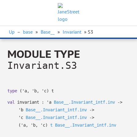
Up
–
base
»
Base__
»
Invariant
» S3
MODULE TYPE
Invariant.S3
type
('a, 'b, 'c) t
val
invariant :
'a
Base__.Invariant_intf.inv
->
'b
Base__.Invariant_intf.inv
->
'c
Base__.Invariant_intf.inv
->
(
'a
,
'b
,
'c
)
t
Base__.Invariant_intf.inv