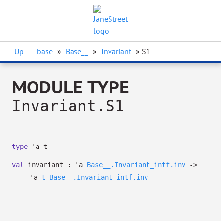
Up
–
base
»
Base__
»
Invariant
» S1
MODULE TYPE
Invariant.S1
type
'a t
val
invariant :
'a
Base__.Invariant_intf.inv
->
'a
t
Base__.Invariant_intf.inv