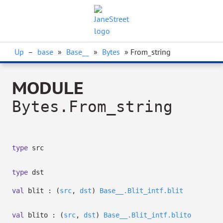
Up
–
base
»
Base__
»
Bytes
» From_string
MODULE
Bytes.From_string
type
src
type
dst
val
blit :
(
src
,
dst
)
Base__.Blit_intf.blit
val
blito :
(
src
,
dst
)
Base__.Blit_intf.blito