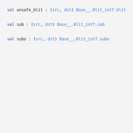
val
unsafe_blit :
(
src
,
dst
)
Base__.Blit_intf.blit
val
sub :
(
src
,
dst
)
Base__.Blit_intf.sub
val
subo :
(
src
,
dst
)
Base__.Blit_intf.subo