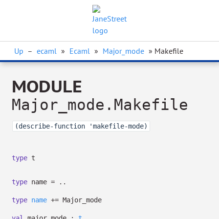
Up
–
ecaml
»
Ecaml
»
Major_mode
» Makefile
MODULE
Major_mode.Makefile
(describe-function 'makefile-mode)
type
t
type
name
=
..
type
name
+=
Major_mode
val
major_mode :
t