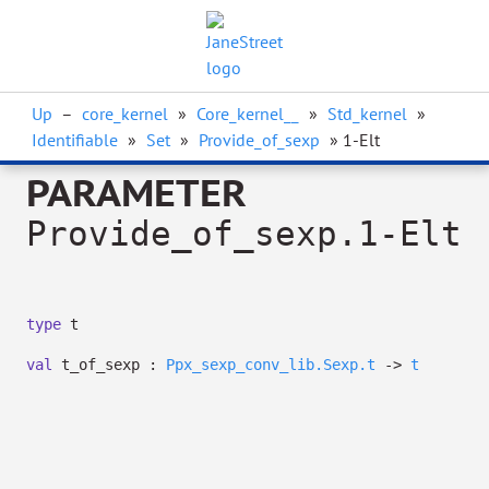
Up
–
core_kernel
»
Core_kernel__
»
Std_kernel
»
Identifiable
»
Set
»
Provide_of_sexp
» 1-Elt
PARAMETER
Provide_of_sexp.1-Elt
type
t
val
t_of_sexp :
Ppx_sexp_conv_lib.Sexp.t
->
t