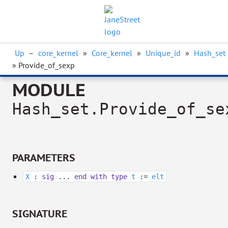
Up
–
core_kernel
»
Core_kernel
»
Unique_id
»
Hash_set
» Provide_of_sexp
MODULE
Hash_set.Provide_of_se
PARAMETERS
X
:
sig
...
end
with
type
t
:=
elt
SIGNATURE