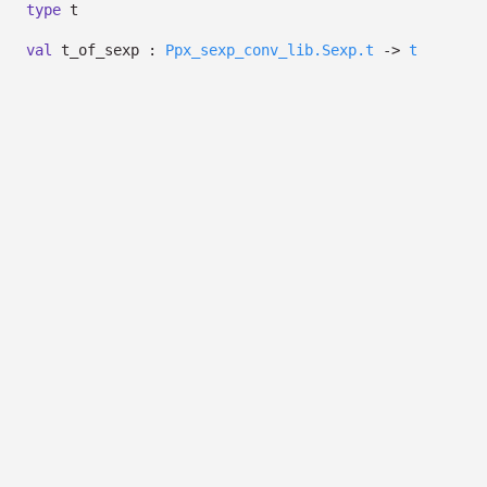
type
t
val
t_of_sexp :
Ppx_sexp_conv_lib.Sexp.t
->
t