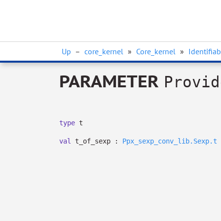
Up
–
core_kernel
»
Core_kernel
»
Identifiab
PARAMETER
Provid
type
t
val
t_of_sexp :
Ppx_sexp_conv_lib.Sexp.t