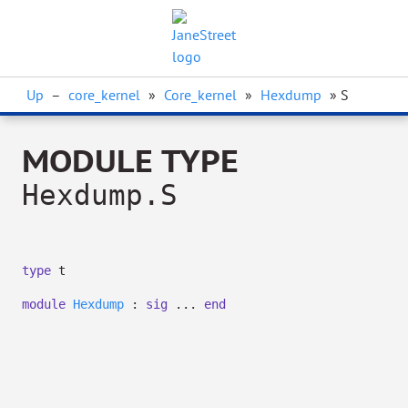
Up
–
core_kernel
»
Core_kernel
»
Hexdump
» S
MODULE TYPE
Hexdump.S
type
t
module
Hexdump
:
sig
...
end