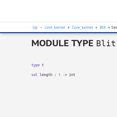
Up
–
core_kernel
»
Core_kernel
»
Blit
» Se
MODULE TYPE
Blit
type
t
val
length :
t
->
int