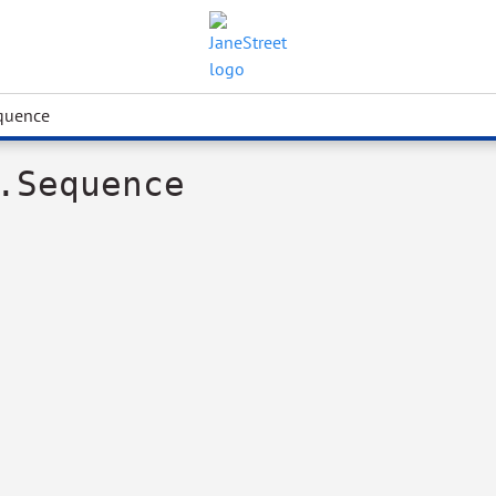
quence
.Sequence