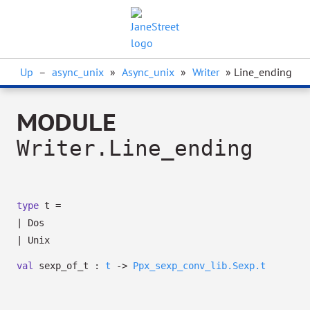
Up
–
async_unix
»
Async_unix
»
Writer
» Line_ending
MODULE
Writer.Line_ending
type
t
=
|
Dos
|
Unix
val
sexp_of_t :
t
->
Ppx_sexp_conv_lib.Sexp.t