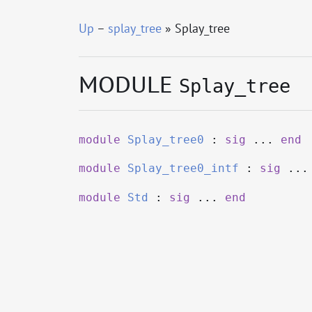
Up
–
splay_tree
» Splay_tree
MODULE
Splay_tree
module
Splay_tree0
:
sig
...
end
module
Splay_tree0_intf
:
sig
..
module
Std
:
sig
...
end