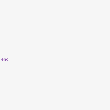
.
end