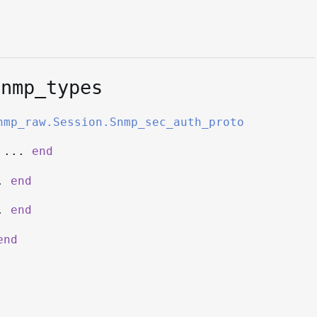
s
snmp_types
nmp_raw.Session.Snmp_sec_auth_proto
...
end
.
end
.
end
end