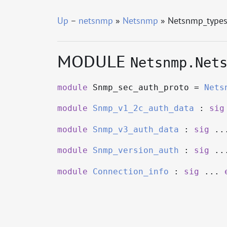
Up
–
netsnmp
»
Netsnmp
» Netsnmp_type
MODULE
Netsnmp.Net
module
Snmp_sec_auth_proto =
Nets
module
Snmp_v1_2c_auth_data
:
sig
module
Snmp_v3_auth_data
:
sig
..
module
Snmp_version_auth
:
sig
..
module
Connection_info
:
sig
...