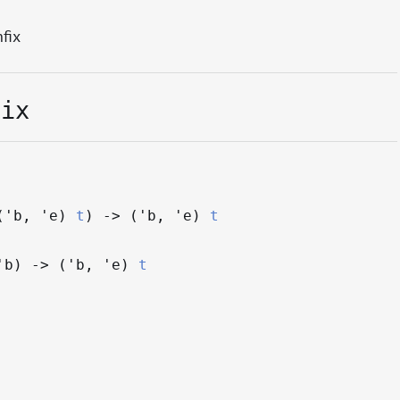
fix
fix
(
'b
,
'e
)
t
)
->
(
'b
,
'e
)
t
'b
)
->
(
'b
,
'e
)
t