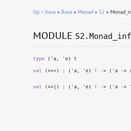
Up
–
base
»
Base
»
Monad
»
S2
» Monad_in
MODULE
S2.Monad_in
type
('a, 'e) t
val
(>>=) : (
'a
,
'e
)
t
->
(
'a
->
val
(>>|) : (
'a
,
'e
)
t
->
(
'a
->