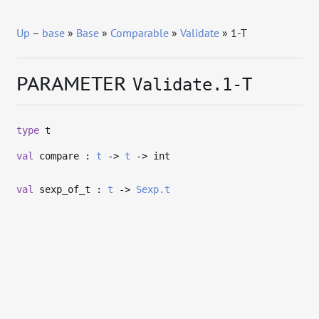
Up
–
base
»
Base
»
Comparable
»
Validate
» 1-T
PARAMETER
Validate.1-T
type
t
val
compare :
t
->
t
->
int
val
sexp_of_t :
t
->
Sexp.t