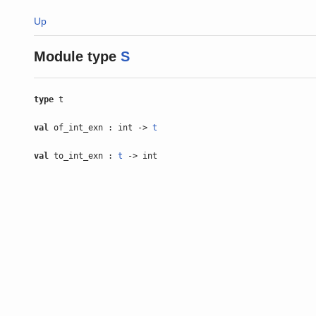
Up
Module type
S
type
t
val
of_int_exn : int ->
t
val
to_int_exn :
t
-> int