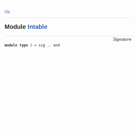
Up
Module
Intable
Signature
module type
S
= sig .. end