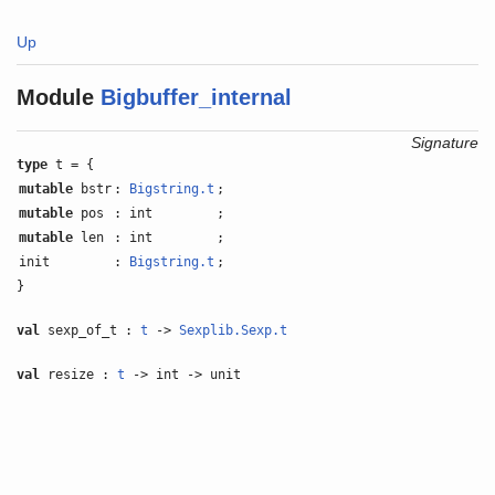
Up
Module
Bigbuffer_internal
Signature
type
t = {
mutable
bstr
:
Bigstring.t
;
mutable
pos
: int
;
mutable
len
: int
;
init
:
Bigstring.t
;
}
val
sexp_of_t :
t
->
Sexplib.Sexp.t
val
resize :
t
-> int -> unit