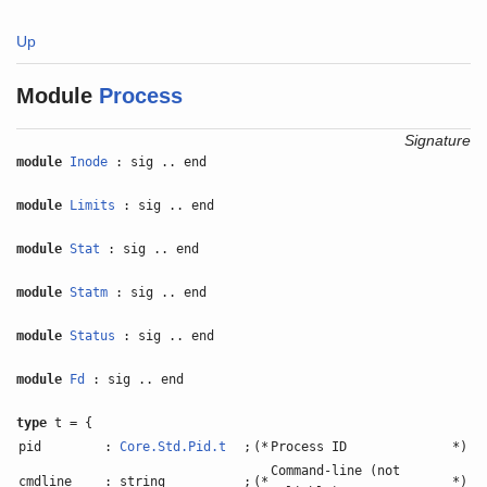
Up
Module
Process
Signature
module
Inode
: sig .. end
module
Limits
: sig .. end
module
Stat
: sig .. end
module
Statm
: sig .. end
module
Status
: sig .. end
module
Fd
: sig .. end
type
t = {
pid
:
Core.Std.Pid.t
;
(*
Process ID
*)
Command-line (not
cmdline
: string
;
(*
*)