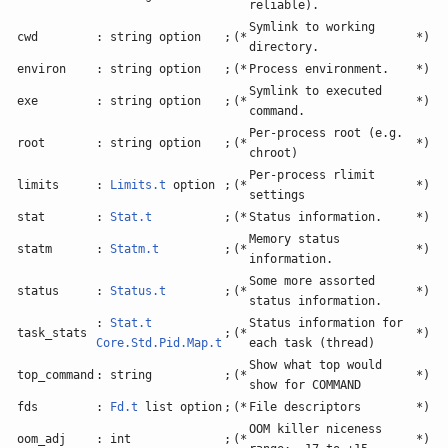
reliable).
Symlink to working
cwd
: string option
;
(*
*)
directory.
environ
: string option
;
(*
Process environment.
*)
Symlink to executed
exe
: string option
;
(*
*)
command.
Per-process root (e.g.
root
: string option
;
(*
*)
chroot)
Per-process rlimit
limits
:
Limits.t
option
;
(*
*)
settings
stat
:
Stat.t
;
(*
Status information.
*)
Memory status
statm
:
Statm.t
;
(*
*)
information.
Some more assorted
status
:
Status.t
;
(*
*)
status information.
:
Stat.t
Status information for
task_stats
;
(*
*)
Core.Std.Pid.Map.t
each task (thread)
Show what top would
top_command
: string
;
(*
*)
show for COMMAND
fds
:
Fd.t
list option
;
(*
File descriptors
*)
OOM killer niceness
oom_adj
: int
;
(*
*)