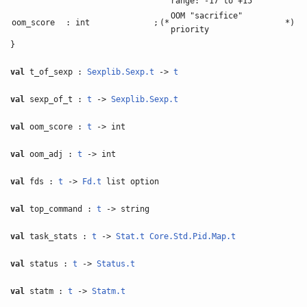
range: -17 to +15
OOM "sacrifice"
oom_score
: int
;
(*
*)
priority
}
val
t_of_sexp :
Sexplib.Sexp.t
->
t
val
sexp_of_t :
t
->
Sexplib.Sexp.t
val
oom_score :
t
-> int
val
oom_adj :
t
-> int
val
fds :
t
->
Fd.t
list option
val
top_command :
t
-> string
val
task_stats :
t
->
Stat.t
Core.Std.Pid.Map.t
val
status :
t
->
Status.t
val
statm :
t
->
Statm.t