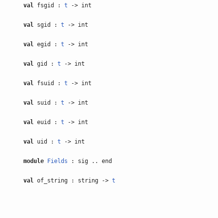
val
fsgid :
t
-> int
val
sgid :
t
-> int
val
egid :
t
-> int
val
gid :
t
-> int
val
fsuid :
t
-> int
val
suid :
t
-> int
val
euid :
t
-> int
val
uid :
t
-> int
module
Fields
: sig .. end
val
of_string : string ->
t