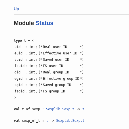
Up
Module
Status
type
t = {
uid
: int
;
(*
Real user ID
*)
euid
: int
;
(*
Effective user ID
*)
suid
: int
;
(*
Saved user ID
*)
fsuid
: int
;
(*
FS user ID
*)
gid
: int
;
(*
Real group ID
*)
egid
: int
;
(*
Effective group ID
*)
sgid
: int
;
(*
Saved group ID
*)
fsgid
: int
;
(*
FS group ID
*)
}
val
t_of_sexp :
Sexplib.Sexp.t
->
t
val
sexp_of_t :
t
->
Sexplib.Sexp.t