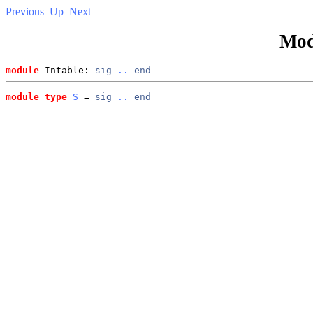
Previous
Up
Next
Mod
module
 Intable: 
sig
..
end
module type
S
 = 
sig
..
end