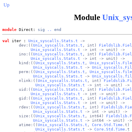
Up
Module
Unix_sys
module
 Direct: 
sig
..
end
val
 iter
 : 
Unix_syscalls.Stats.t
 ->
       dev:((
Unix_syscalls.Stats.t
, int) 
Fieldslib.Fiel
Unix_syscalls.Stats.t
 -> int -> unit) ->
       ino:((
Unix_syscalls.Stats.t
, int) 
Fieldslib.Fiel
Unix_syscalls.Stats.t
 -> int -> unit) ->
       kind:((
Unix_syscalls.Stats.t
, 
Unix_syscalls.File
Unix_syscalls.Stats.t
 -> 
Unix_syscalls.Fil
       perm:((
Unix_syscalls.Stats.t
, 
Unix_syscalls.file
Unix_syscalls.Stats.t
 -> 
Unix_syscalls.fil
       nlink:((
Unix_syscalls.Stats.t
, int) 
Fieldslib.Fi
Unix_syscalls.Stats.t
 -> int -> unit) ->
       uid:((
Unix_syscalls.Stats.t
, int) 
Fieldslib.Fiel
Unix_syscalls.Stats.t
 -> int -> unit) ->
       gid:((
Unix_syscalls.Stats.t
, int) 
Fieldslib.Fiel
Unix_syscalls.Stats.t
 -> int -> unit) ->
       rdev:((
Unix_syscalls.Stats.t
, int) 
Fieldslib.Fie
Unix_syscalls.Stats.t
 -> int -> unit) ->
       size:((
Unix_syscalls.Stats.t
, int64) 
Fieldslib.F
Unix_syscalls.Stats.t
 -> int64 -> unit) ->
       atime:((
Unix_syscalls.Stats.t
, 
Core.Std.Time
.t) 
Unix_syscalls.Stats.t
 -> 
Core.Std.Time
.t 