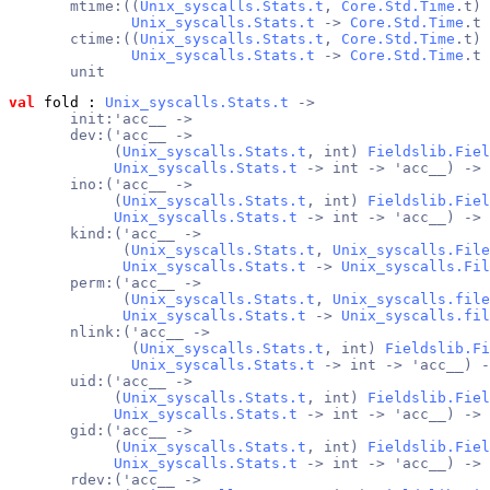
       mtime:((
Unix_syscalls.Stats.t
, 
Core.Std.Time
.t) 
Unix_syscalls.Stats.t
 -> 
Core.Std.Time
.t 
       ctime:((
Unix_syscalls.Stats.t
, 
Core.Std.Time
.t) 
Unix_syscalls.Stats.t
 -> 
Core.Std.Time
.t 
       unit
val
 fold
 : 
Unix_syscalls.Stats.t
 ->
       init:'acc__ ->
       dev:('acc__ ->
            (
Unix_syscalls.Stats.t
, int) 
Fieldslib.Fiel
Unix_syscalls.Stats.t
 -> int -> 'acc__) ->
       ino:('acc__ ->
            (
Unix_syscalls.Stats.t
, int) 
Fieldslib.Fiel
Unix_syscalls.Stats.t
 -> int -> 'acc__) ->
       kind:('acc__ ->
             (
Unix_syscalls.Stats.t
, 
Unix_syscalls.File
Unix_syscalls.Stats.t
 -> 
Unix_syscalls.Fil
       perm:('acc__ ->
             (
Unix_syscalls.Stats.t
, 
Unix_syscalls.file
Unix_syscalls.Stats.t
 -> 
Unix_syscalls.fil
       nlink:('acc__ ->
              (
Unix_syscalls.Stats.t
, int) 
Fieldslib.Fi
Unix_syscalls.Stats.t
 -> int -> 'acc__) -
       uid:('acc__ ->
            (
Unix_syscalls.Stats.t
, int) 
Fieldslib.Fiel
Unix_syscalls.Stats.t
 -> int -> 'acc__) ->
       gid:('acc__ ->
            (
Unix_syscalls.Stats.t
, int) 
Fieldslib.Fiel
Unix_syscalls.Stats.t
 -> int -> 'acc__) ->
       rdev:('acc__ ->