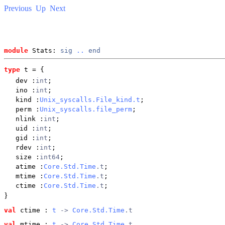
Previous
Up
Next
module
 Stats: 
sig
..
end
type
t
 = {
dev
:
int
;
ino
:
int
;
kind
:
Unix_syscalls.File_kind.t
;
perm
:
Unix_syscalls.file_perm
;
nlink
:
int
;
uid
:
int
;
gid
:
int
;
rdev
:
int
;
size
:
int64
;
atime
:
Core.Std.Time
.t
;
mtime
:
Core.Std.Time
.t
;
ctime
:
Core.Std.Time
.t
;
}
val
 ctime
 : 
t
 -> 
Core.Std.Time
.t
val
 mtime
 : 
t
 -> 
Core.Std.Time
.t