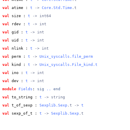
val
 atime
 : 
t
 -> 
Core.Std.Time
.t
val
 size
 : 
t
 -> int64
val
 rdev
 : 
t
 -> int
val
 gid
 : 
t
 -> int
val
 uid
 : 
t
 -> int
val
 nlink
 : 
t
 -> int
val
 perm
 : 
t
 -> 
Unix_syscalls.file_perm
val
 kind
 : 
t
 -> 
Unix_syscalls.File_kind.t
val
 ino
 : 
t
 -> int
val
 dev
 : 
t
 -> int
module
Fields
: 
sig
..
end
val
 to_string
 : 
t
 -> string
val
 t_of_sexp
 : 
Sexplib.Sexp
.t -> 
t
val
 sexp_of_t
 : 
t
 -> 
Sexplib.Sexp
.t