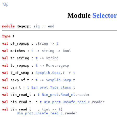
Up
Module
Selecto
module
 Regexp: 
sig
..
end
type
t
val
 of_regexp
 : 
string -> 
t
val
 matches
 : 
t
 -> string -> bool
val
 to_string
 : 
t
 -> string
val
 to_regexp
 : 
t
 -> Pcre.regexp
val
 t_of_sexp
 : 
Sexplib.Sexp
.t -> 
t
val
 sexp_of_t
 : 
t
 -> 
Sexplib.Sexp
.t
val
 bin_t
 : 
t
Bin_prot.Type_class
.t
val
 bin_read_t
 : 
t
Bin_prot.Read_ml
.reader
val
 bin_read_t_
 : 
t
Bin_prot.Unsafe_read_c
.reader
val
 bin_read_t__
 : 
(int -> 
t
)
Bin_prot.Unsafe_read_c
.reader