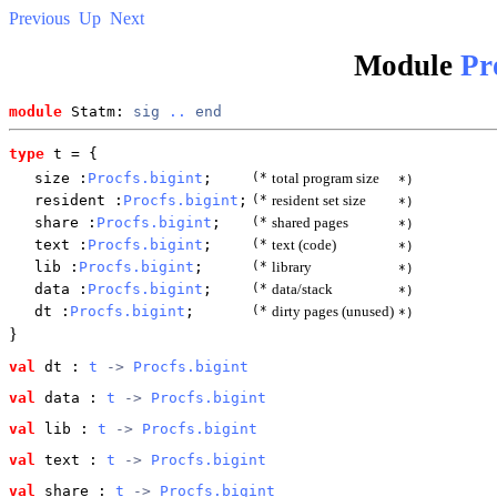
Previous
Up
Next
Module
Pr
module
 Statm: 
sig
..
end
type
t
 = {
size
:
Procfs.bigint
;
(*
total program size
*)
resident
:
Procfs.bigint
;
(*
resident set size
*)
share
:
Procfs.bigint
;
(*
shared pages
*)
text
:
Procfs.bigint
;
(*
text (code)
*)
lib
:
Procfs.bigint
;
(*
library
*)
data
:
Procfs.bigint
;
(*
data/stack
*)
dt
:
Procfs.bigint
;
(*
dirty pages (unused)
*)
}
val
 dt
 : 
t
 -> 
Procfs.bigint
val
 data
 : 
t
 -> 
Procfs.bigint
val
 lib
 : 
t
 -> 
Procfs.bigint
val
 text
 : 
t
 -> 
Procfs.bigint
val
 share
 : 
t
 -> 
Procfs.bigint