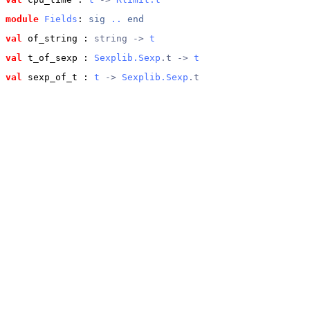
module
Fields
: 
sig
..
end
val
 of_string
 : 
string -> 
t
val
 t_of_sexp
 : 
Sexplib.Sexp
.t -> 
t
val
 sexp_of_t
 : 
t
 -> 
Sexplib.Sexp
.t