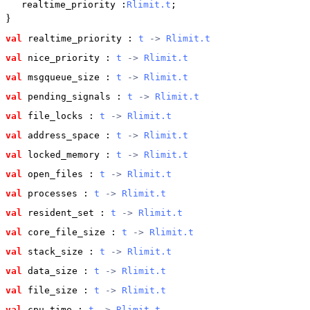
realtime_priority
:
Rlimit.t
;
}
val
 realtime_priority
 : 
t
 -> 
Rlimit.t
val
 nice_priority
 : 
t
 -> 
Rlimit.t
val
 msgqueue_size
 : 
t
 -> 
Rlimit.t
val
 pending_signals
 : 
t
 -> 
Rlimit.t
val
 file_locks
 : 
t
 -> 
Rlimit.t
val
 address_space
 : 
t
 -> 
Rlimit.t
val
 locked_memory
 : 
t
 -> 
Rlimit.t
val
 open_files
 : 
t
 -> 
Rlimit.t
val
 processes
 : 
t
 -> 
Rlimit.t
val
 resident_set
 : 
t
 -> 
Rlimit.t
val
 core_file_size
 : 
t
 -> 
Rlimit.t
val
 stack_size
 : 
t
 -> 
Rlimit.t
val
 data_size
 : 
t
 -> 
Rlimit.t
val
 file_size
 : 
t
 -> 
Rlimit.t
val
 cpu_time
 : 
t
 -> 
Rlimit.t