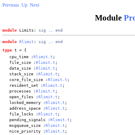
Previous
Up
Next
Module
Pro
module
 Limits: 
sig
..
end
module
Rlimit
: 
sig
..
end
type
t
 = {
cpu_time
:
Rlimit.t
;
file_size
:
Rlimit.t
;
data_size
:
Rlimit.t
;
stack_size
:
Rlimit.t
;
core_file_size
:
Rlimit.t
;
resident_set
:
Rlimit.t
;
processes
:
Rlimit.t
;
open_files
:
Rlimit.t
;
locked_memory
:
Rlimit.t
;
address_space
:
Rlimit.t
;
file_locks
:
Rlimit.t
;
pending_signals
:
Rlimit.t
;
msgqueue_size
:
Rlimit.t
;
nice_priority
:
Rlimit.t
;