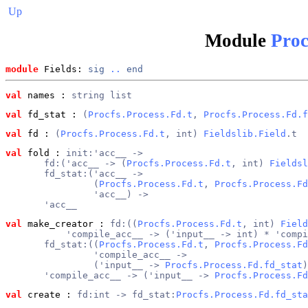
Up
Module
Proc
module
 Fields: 
sig
..
end
val
 names
 : 
string list
val
 fd_stat
 : 
(
Procfs.Process.Fd.t
, 
Procfs.Process.Fd.f
val
 fd
 : 
(
Procfs.Process.Fd.t
, int) 
Fieldslib.Field
.t
val
 fold
 : 
init:'acc__ ->
       fd:('acc__ -> (
Procfs.Process.Fd.t
, int) 
Fieldsl
       fd_stat:('acc__ ->
                (
Procfs.Process.Fd.t
, 
Procfs.Process.Fd
                'acc__) ->
       'acc__
val
 make_creator
 : 
fd:((
Procfs.Process.Fd.t
, int) 
Field
           'compile_acc__ -> ('input__ -> int) * 'compi
       fd_stat:((
Procfs.Process.Fd.t
, 
Procfs.Process.Fd
                'compile_acc__ ->
                ('input__ -> 
Procfs.Process.Fd.fd_stat
)
       'compile_acc__ -> ('input__ -> 
Procfs.Process.Fd
val
 create
 : 
fd:int -> fd_stat:
Procfs.Process.Fd.fd_sta