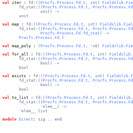
val
 iter
 : 
fd:((
Procfs.Process.Fd.t
, int) 
Fieldslib.Fie
       fd_stat:((
Procfs.Process.Fd.t
, 
Procfs.Process.Fd
                unit) ->
       unit
val
 map
 : 
fd:((
Procfs.Process.Fd.t
, int) 
Fieldslib.Fiel
       fd_stat:((
Procfs.Process.Fd.t
, 
Procfs.Process.Fd
Procfs.Process.Fd.fd_stat
) ->
Procfs.Process.Fd.t
val
 map_poly
 : 
(
Procfs.Process.Fd.t
, 'x0) 
Fieldslib.Fie
val
 for_all
 : 
fd:((
Procfs.Process.Fd.t
, int) 
Fieldslib.
       fd_stat:((
Procfs.Process.Fd.t
, 
Procfs.Process.Fd
                bool) ->
       bool
val
 exists
 : 
fd:((
Procfs.Process.Fd.t
, int) 
Fieldslib.F
       fd_stat:((
Procfs.Process.Fd.t
, 
Procfs.Process.Fd
                bool) ->
       bool
val
 to_list
 : 
fd:((
Procfs.Process.Fd.t
, int) 
Fieldslib.
       fd_stat:((
Procfs.Process.Fd.t
, 
Procfs.Process.Fd
                'elem__) ->
       'elem__ list
module
Direct
: 
sig
..
end