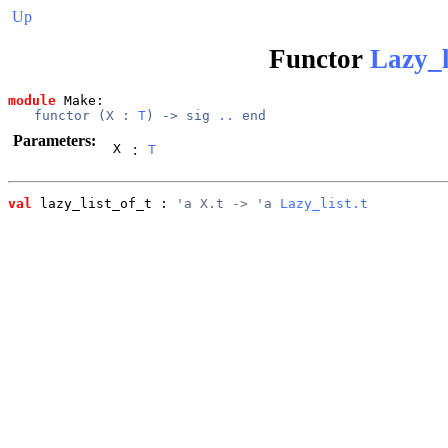
Up
Functor
Lazy_l
module
 Make: 
functor (
X
 : 
T
) -> 
sig
..
end
Parameters:
X
:
T
val
 lazy_list_of_t
 : 
'a X.t -> 'a 
Lazy_list.t