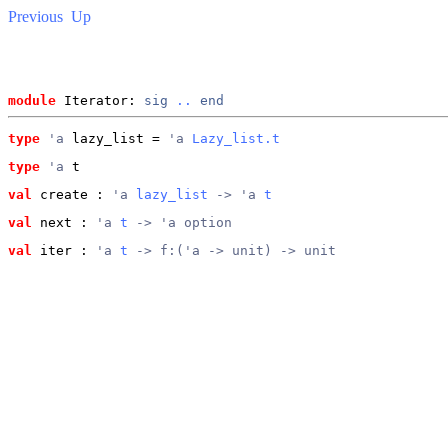
Previous
Up
module
 Iterator: 
sig
..
end
type
'a
 lazy_list
 = 
'a 
Lazy_list.t
type
'a
 t
val
 create
 : 
'a 
lazy_list
 -> 'a 
t
val
 next
 : 
'a 
t
 -> 'a option
val
 iter
 : 
'a 
t
 -> f:('a -> unit) -> unit