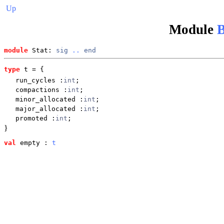
Up
Module
B
module
 Stat: 
sig
..
end
type
t
 = {
run_cycles
:
int
;
compactions
:
int
;
minor_allocated
:
int
;
major_allocated
:
int
;
promoted
:
int
;
}
val
 empty
 : 
t