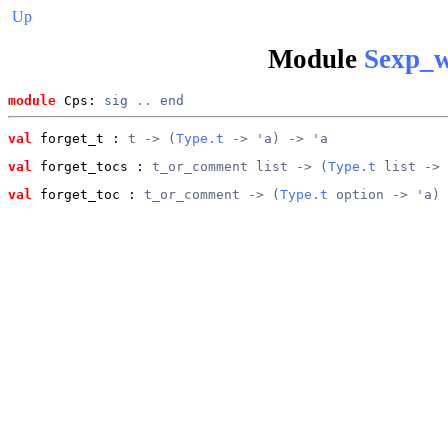
Up
Module
Sexp_w
module
 Cps: 
sig
..
end
val
 forget_t
 : 
t -> (
Type.t
 -> 'a) -> 'a
val
 forget_tocs
 : 
t_or_comment list -> (
Type.t
 list -> 
val
 forget_toc
 : 
t_or_comment -> (
Type.t
 option -> 'a) 