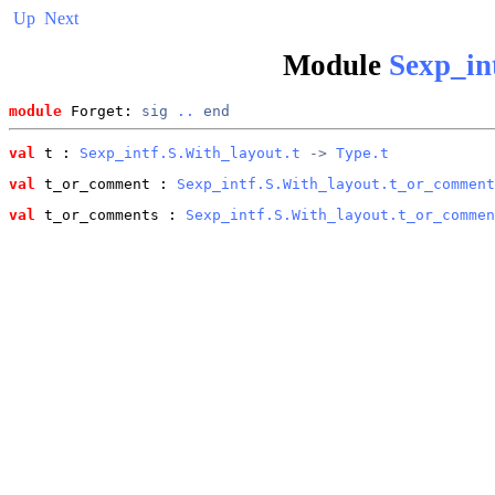
Up
Next
Module
Sexp_in
module
 Forget: 
sig
..
end
val
 t
 : 
Sexp_intf.S.With_layout.t
 -> 
Type.t
val
 t_or_comment
 : 
Sexp_intf.S.With_layout.t_or_comment
val
 t_or_comments
 : 
Sexp_intf.S.With_layout.t_or_commen