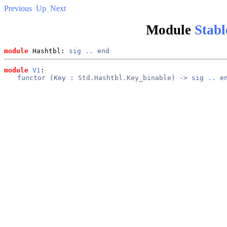
Previous
Up
Next
Module
Stabl
module
 Hashtbl: 
sig
..
end
module
V1
: 
functor (
Key
 : 
Std.Hashtbl.Key_binable
) -> 
sig
..
e