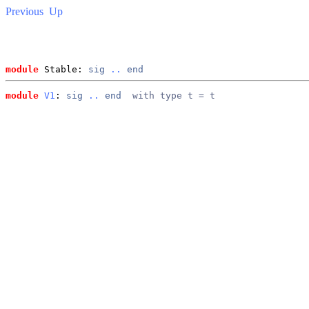
Previous
Up
module
 Stable: 
sig
..
end
module
V1
: 
sig
..
end
  with type t = t