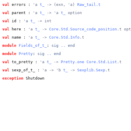
val
 errors
 : 
'a 
t_
 -> (exn, 'a) 
Raw_tail.t
val
 parent
 : 
'a 
t_
 -> 'a 
t_
 option
val
 id
 : 
'a 
t_
 -> int
val
 here
 : 
'a 
t_
 -> 
Core.Std.Source_code_position
.t opt
val
 name
 : 
'a 
t_
 -> 
Core.Std.Info
.t
module
Fields_of_t_
: 
sig
..
end
module
Pretty
: 
sig
..
end
val
 to_pretty
 : 
'a 
t_
 -> 
Pretty.one
Core.Std.List
.t
val
 sexp_of_t_
 : 
'a -> 'b 
t_
 -> 
Sexplib.Sexp
.t
exception
 Shutdown