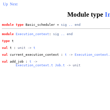
Up
Next
Module type
I
module type
 Basic_scheduler = 
sig
..
end
module
Execution_context
: 
sig
..
end
type
t
val
 t
 : 
unit -> 
t
val
 current_execution_context
 : 
t
 -> 
Execution_context.
val
 add_job
 : 
t
 ->
Execution_context.t
Job.t
 -> unit