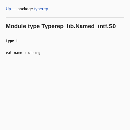
Up
—
package
typerep
Module type
Typerep_lib.Named_intf.S0
type
t
val
name : string