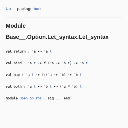
Up
—
package
base
Module
Base__.Option.Let_syntax.Let_syntax
val
return :
'a
‑>
'a
t
val
bind :
'a
t
‑>
f:(
'a
‑>
'b
t
)
‑>
'b
t
val
map :
'a
t
‑>
f:(
'a
‑>
'b
)
‑>
'b
t
val
both :
'a
t
‑>
'b
t
‑>
(
'a
*
'b
)
t
module
Open_on_rhs
:
sig
...
end