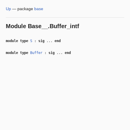
Up
—
package
base
Module
Base__.Buffer_intf
module type
S
:
sig
...
end
module type
Buffer
:
sig
...
end