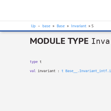
Up
–
base
»
Base
»
Invariant
» S
MODULE TYPE
Inva
type
t
val
invariant :
t
Base__.Invariant_intf.i