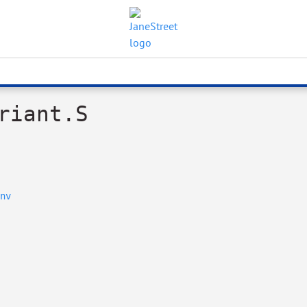
riant.S
nv