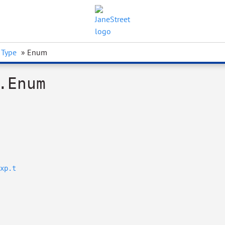
Type
» Enum
.Enum
xp.t