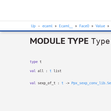
Up
–
ecaml
»
Ecaml__
»
Face0
»
Value
»
MODULE TYPE
Type
type
t
val
all :
t
list
val
sexp_of_t :
t
->
Ppx_sexp_conv_lib.Se